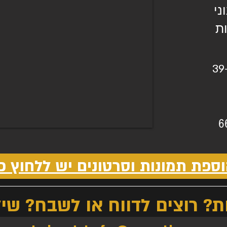
ני
ת
39
6
ספת תמונות וסרטונים יש ללחוץ כ
 רוצים לדווח או לשבח? שילח