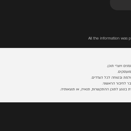
All the information was p
ים ויוצרי תוכן.
ועסקים.
למת ובטוחה לכל הצדדים.
 לחיבור הראשוני.
נוגע לתוכן ההתקשרות, תנאיה, או תוצאותיה.