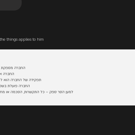
the things applies to him
החברה מספקת שירו
החברה אי
תפקידה של החברה הוא לגש
החברה פועלת בשקיפ
למען הסר ספק – כל התקשרות, הסכמה או מחלוק