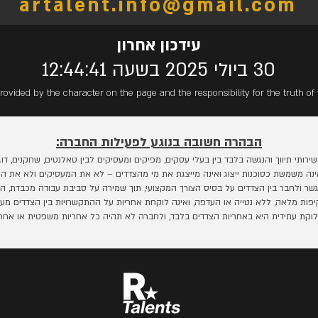
artalent.info@gmail.com
עידכון אחרון
30 ביולי 2025 בשעה 12:44:41
rovided by the character on the page and the responsibility for the truth of 
הבהרה חשובה בנוגע לפעילות החברה:
תי תיווך והנגשה בלבד בין בעלי עסקים, מפיקים ומעסיקים לבין טאלנטים, שחקנים, דוגמנ
נה משמשת כסוכנות ייצוג ואינה מייצגת את מי מהצדדים – לא את המעסיקים ולא את המ
ר ולחבר בין הצדדים על בסיס הצורך המקצועי, תוך שמירה על סביבת עבודה מכבדת, הו
ות מלאה, ללא נטייה או העדפה, ואינה לוקחת אחריות על ההתקשרויות בין הצדדים מעבר
ת עתידית היא באחריות הצדדים בלבד, ולחברה לא תהיה כל אחריות משפטית או אחרת ב