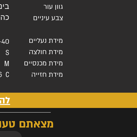
גוון עור
בינו
כהו
צבע עיניים​
מידת נעליים
-40
מידת חולצה
S
מידת מכנסיים
M
מידת חזייה
6
C
להו
מצאתם טעות?