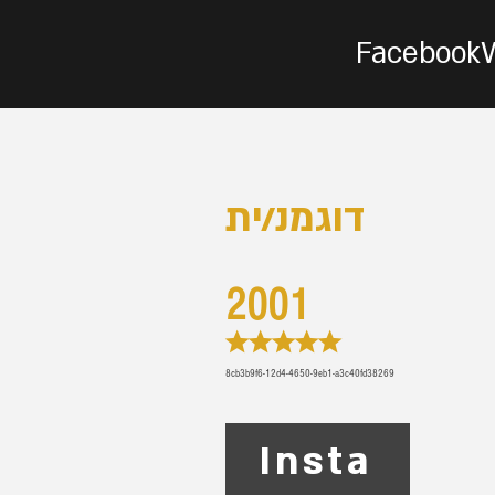
Facebook
דוגמנ/ית
2001
★★★★★
8cb3b9f6-12d4-4650-9eb1-a3c40fd38269
Insta