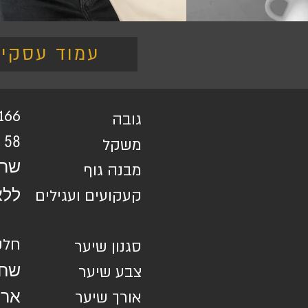
עמוד עסקי
166
גובה
58
משקל
שרי
מבנה גוף​
קעקועים ועגילים
ללא
חלק
סגנון שיער
שחו
צבע שיער
אורך שיער
ארו