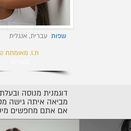
שפות
עברית, אנגלית
☑ ת.ז. מאומתת
בוגרים
להביא תוצאה אני הבח