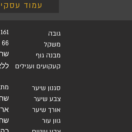
עמוד עסקי
161
גובה
66
משקל
שרי
מבנה גוף​
קעקועים ועגילים
ללא
מתו
סגנון שיער
שחו
צבע שיער
אורך שיער
ארו
גוון עור
שחו
כהו
צבע עיניים​