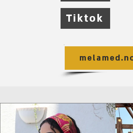
Tiktok
melamed.n