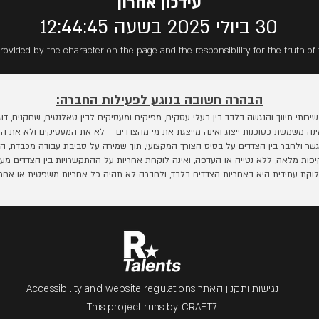
עידכון אחרון
30 ביולי 2025 בשעה 12:44:45
rovided by the character on the page and the responsibility for the truth of 
הבהרה חשובה בנוגע לפעילות החברה:
תי תיווך והנגשה בלבד בין בעלי עסקים, מפיקים ומעסיקים לבין טאלנטים, שחקנים, דוגמנ
נה משמשת כסוכנות ייצוג ואינה מייצגת את מי מהצדדים – לא את המעסיקים ולא את המ
ר ולחבר בין הצדדים על בסיס הצורך המקצועי, תוך שמירה על סביבת עבודה מכבדת, הו
ות מלאה, ללא נטייה או העדפה, ואינה לוקחת אחריות על ההתקשרויות בין הצדדים מעבר
ת עתידית היא באחריות הצדדים בלבד, ולחברה לא תהיה כל אחריות משפטית או אחרת ב
Accessibility and website regulations נגישות ותקנון האתר
This project runs by CRAFT7