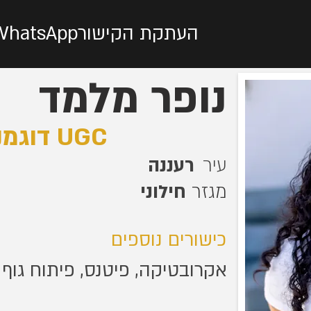
העתקת הקישור
WhatsApp
נופר מלמד
דוגמנ/ית, יוצר/ת תוכן UGC
עיר
רעננה
מגזר
חילוני
כישורים נוספים
אקרובטיקה, פיטנס, פיתוח גוף