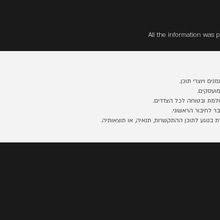
All the information was p
ים ויוצרי תוכן.
ועסקים.
למת ובטוחה לכל הצדדים.
 לחיבור הראשוני.
נוגע לתוכן ההתקשרות, תנאיה, או תוצאותיה.