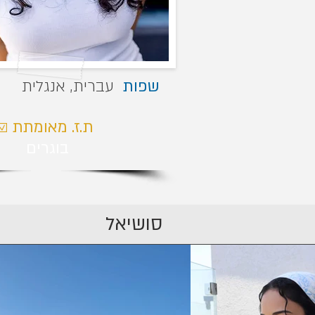
שפות
עברית, אנגלית
☑ ת.ז. מאומתת
בוגרים
סושיאל