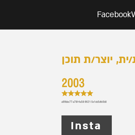
Facebook
2003
★★★★★
a99bbc77-a78f-4a58-9621-5e1eb5dfc0b8
Insta