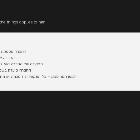
the things applies to him
החברה מספקת שירו
החברה אי
תפקידה של החברה הוא לגש
החברה פועלת בשקיפ
למען הסר ספק – כל התקשרות, הסכמה או מחלוק