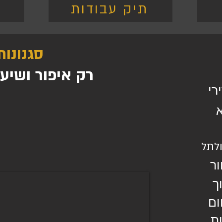
תיק עבודות
סגנונות
רק איפור ושיע
רי
לתל
ר
ך
ם
ת